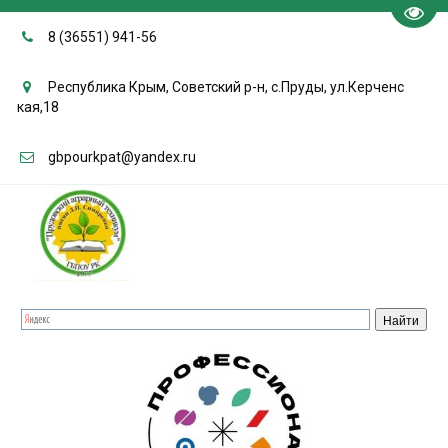
Пере
8 (36551) 941-56
Республика Крым, Советский р-н, с.Пруды, ул.Керченс
кая,18
gbpourkpat@yandex.ru