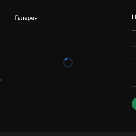
Н
Галерея
че