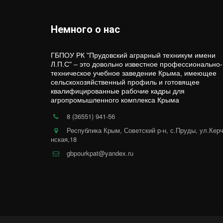
Немного о нас
ГБПОУ РК "Прудовский аграрный техникум имени 
Л.П.С" – это довольно известное профессионально-
техническое учебное заведение Крыма, имеющее 
сельскохозяйственный профиль и готовящее 
квалифицированные рабочие кадры для 
агропромышленного комплекса Крыма
.
8 (36551) 941-56
Республика Крым, Советский р-н, с.Пруды, ул.Кер
нская,18
gbpourkpat@yandex.ru