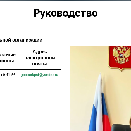
Руководство
ьной организации
Адрес
актные
электронной
ефоны
почты
) 9-41-56
gbpourkpat@yandex.ru