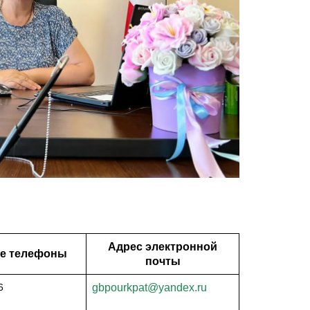
Адрес электронной
е телефоны
почты
6
gbpourkpat@yandex.ru