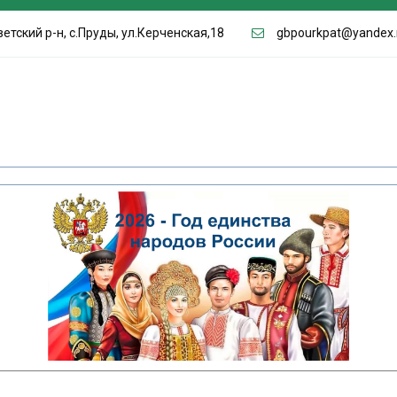
етский р-н, с.Пруды, ул.Керченская,18
gbpourkpat@yandex.