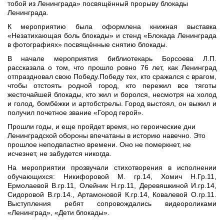
тобой из Ленинграда» посвящённый прорыву блокады 
Ленинграда.
К мероприятию была оформлена книжная выставка
«Незатихающая боль блокады» и стенд «Блокада Ленинграда
в фотографиях» посвящённые снятию блокады.
В начале мероприятия библиотекарь Борсоева Л.П.
рассказала о том, что прошло ровно 76 лет, как Ленинград
отпраздновал свою Победу.Победу тех, кто сражался с врагом,
чтобы отстоять родной город, кто пережил все тяготы
жесточайшей блокады, кто жил и боролся, несмотря на холод
и голод, бомбёжки и артобстрелы. Город выстоял, он выжил и
получил почетное звание «Город герой».
Прошли годы, и еще пройдет время, но героические дни 
Ленинградской обороны впечатаны в историю навечно. Это 
прошлое неподвластно времени. Оно не померкнет, не 
исчезнет, не забудется никогда.
На мероприятии прозвучали стихотворения в исполнении
обучающихся: Никифоровой М. гр.14, Хомич Н.Гр.11,
Ермолаевой В.гр.11, Олейник Н.гр.11, Деревяшкиной И.гр.14,
Сидоровой В.гр.14., Артамоновой К.гр.14, Ковалевой О.гр.11.
Выступления ребят сопровождались видеороликами
«Ленинград», «Дети блокады».