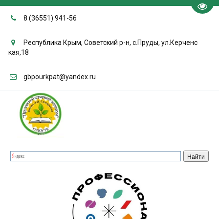
Пере
8 (36551) 941-56
Республика Крым, Советский р-н, с.Пруды, ул.Керченс
кая,18
gbpourkpat@yandex.ru