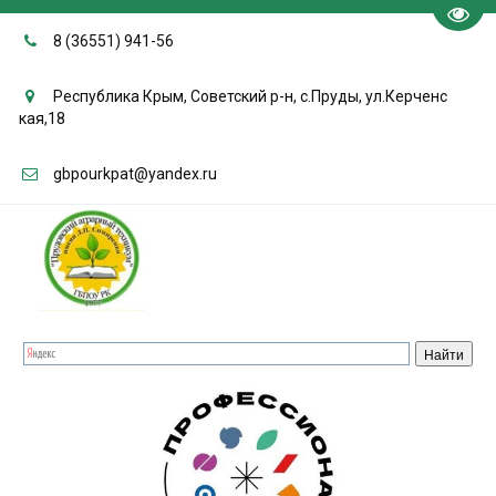
Пере
8 (36551) 941-56
Республика Крым, Советский р-н, с.Пруды, ул.Керченс
кая,18
gbpourkpat@yandex.ru