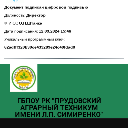
Документ подписан цифровой подписью
Должность: 
Директор
Ф.И.О.: 
О.П.Штанке
Дата подписания: 
12.09.2024 15:46
Уникальный программный ключ:
62adfff320b30ce433289e24c40fdad0
ГБ­­ПОУ РК "ПРУДОВСКИЙ
АГРАРНЫЙ ТЕХНИКУМ
ИМЕНИ Л.П. СИМИРЕНКО"