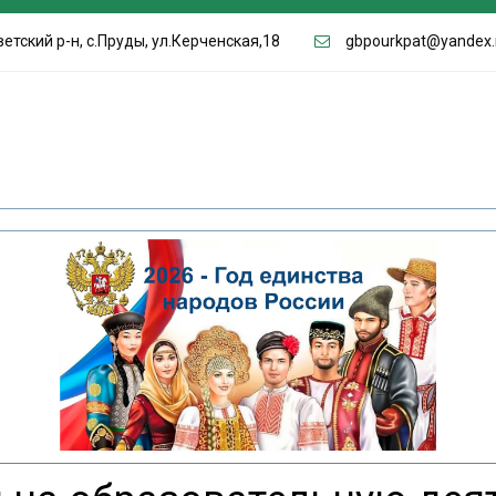
етский р-н, с.Пруды, ул.Керченская,18
gbpourkpat@yandex.